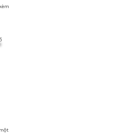
 kèm
 một