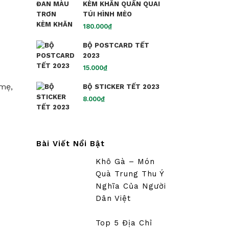
KÈM KHĂN QUẤN QUAI
TÚI HÌNH MÈO
180.000
₫
BỘ POSTCARD TẾT
2023
15.000
₫
 mẹ,
BỘ STICKER TẾT 2023
8.000
₫
Bài Viết Nổi Bật
Khô Gà – Món
Quà Trung Thu Ý
Nghĩa Của Người
Dân Việt
Top 5 Địa Chỉ