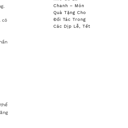
Chanh – Món
ng.
Quà Tặng Cho
Đối Tác Trong
a cô
Các Dịp Lễ, Tết
phần
 thể
lãng