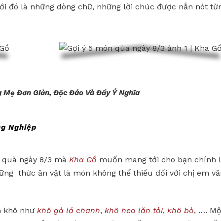
ới đó là những dòng chữ, những lời chúc được nắn nót từ
 Mẹ Đơn Giản, Độc Đáo Và Đầy Ý Nghĩa
ng Nghiệp
ón quà ngày 8/3 mà
Kha Gồ
muốn mang tới cho bạn chính 
hững thức ăn vặt là món không thể thiếu đối với chị em v
n khô như
khô gà lá chanh
,
khô heo lăn tỏi
,
khô bò
, …. Mộ