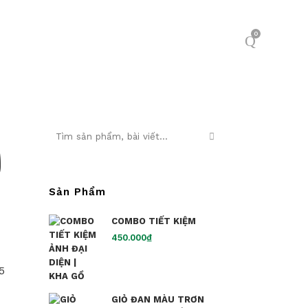
0
O
Sản Phẩm
COMBO TIẾT KIỆM
450.000
₫
5
GIỎ ĐAN MÀU TRƠN