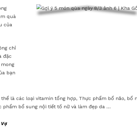
ong
àm quà
u của
ông chỉ
à đặc
m mong
ủa bạn
ể là các loại vitamin tổng hợp, Thực phẩm bổ não, bổ 
c phẩm bổ sung nội tiết tố nữ và làm đẹp da …
 Vợ