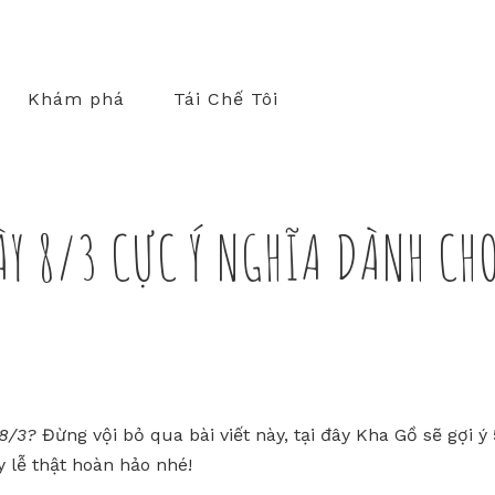
Khám phá
Tái Chế Tôi
ÀY 8/3 CỰC Ý NGHĨA DÀNH CH
8/3?
Đừng vội bỏ qua bài viết này, tại đây Kha Gồ sẽ gợi ý 
 lễ thật hoàn hảo nhé!