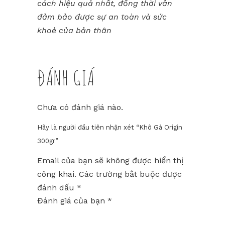
cách hiệu quả nhất, đồng thời vẫn
đảm bảo được sự an toàn và sức
khoẻ của bản thân
ĐÁNH GIÁ
Chưa có đánh giá nào.
Hãy là người đầu tiên nhận xét “Khô Gà Origin
300gr”
Email của bạn sẽ không được hiển thị
công khai.
Các trường bắt buộc được
đánh dấu
*
Đánh giá của bạn
*
1
2
3
4
5