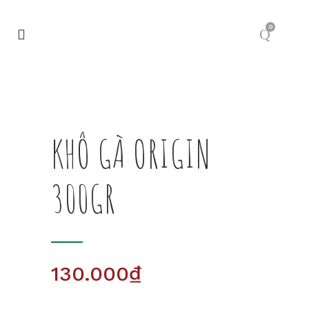
0
KHÔ GÀ ORIGIN
300GR
130.000
₫